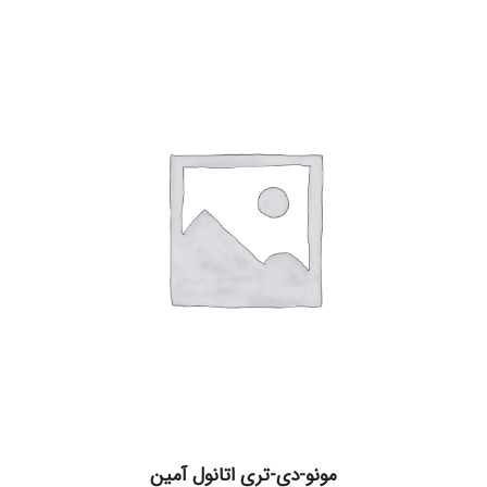
مونو-دی-تری اتانول آمین