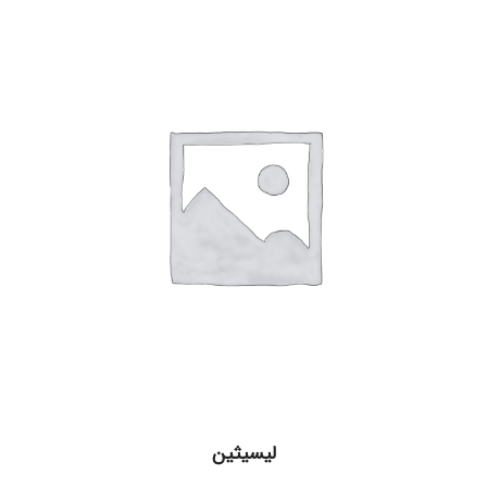
ليسيثين