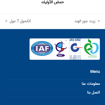
حمض الأوليك
next
previous
زيت جوز الهند
الكحول 7 مول
post:
post:
Menu
معلومات عنا
اتصل بنا