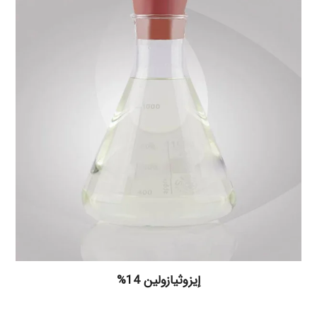
إيزوثيازولين 14%