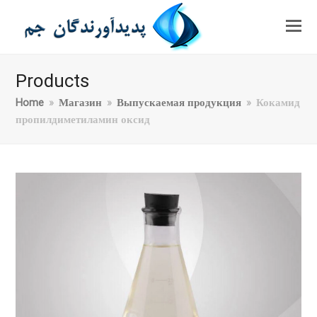
Products
Home
»
Магазин
»
Выпускаемая продукция
»
Кокамид
пропилдиметиламин оксид