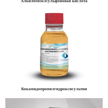
Алкилбензолсульфоновая кислота
Кокамидопропилгидроксисультин