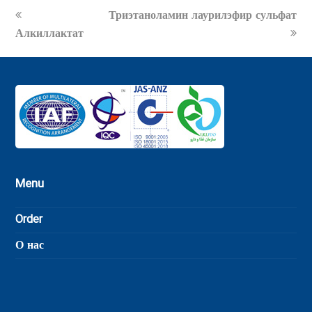
previous
next
Триэтаноламин лаурилэфир сульфат
post:
post:
Алкиллактат
Menu
Order
О нас