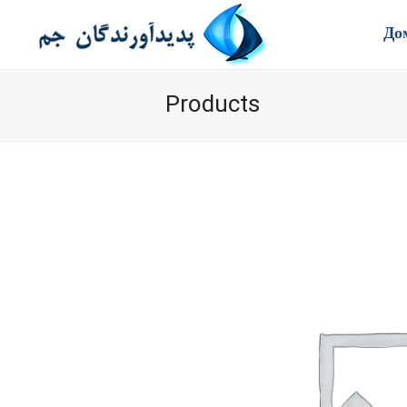
До
Products