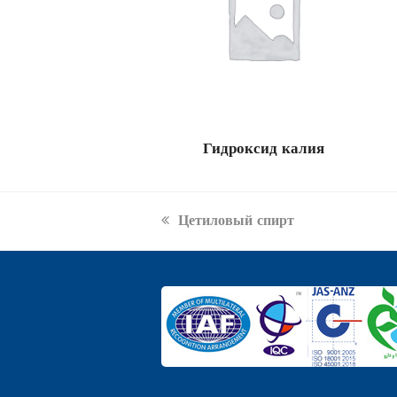
Гидроксид калия
previous
Цетиловый спирт
post: