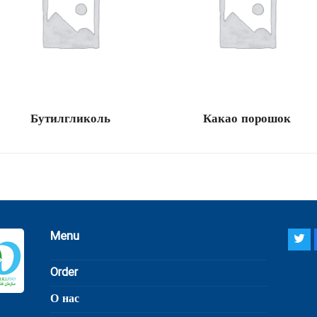
Бутилгликоль
Какао порошок
Menu
Tw
Order
О нас