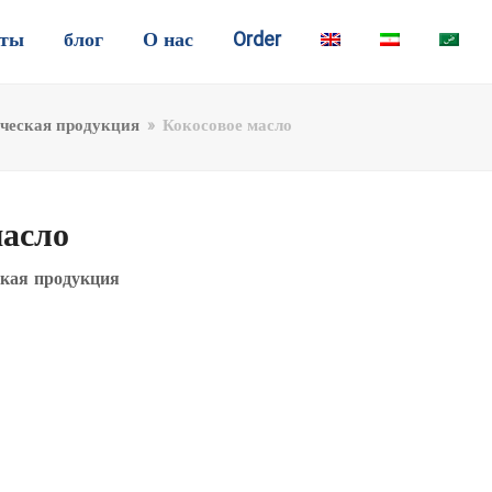
аты
блог
О нас
Order
ческая продукция
»
Кокосовое масло
масло
кая продукция