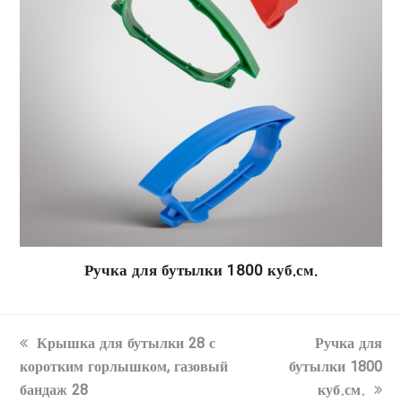
Ручка для бутылки 1800 куб.см.
previous
next
Крышка для бутылки 28 с
Ручка для
post:
post:
коротким горлышком, газовый
бутылки 1800
бандаж 28
куб.см.