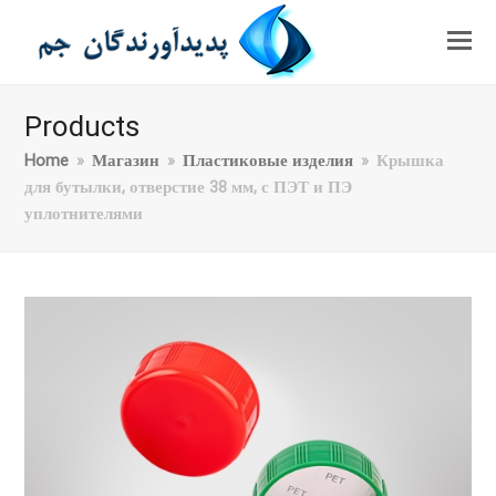
Products
Home
»
Магазин
»
Пластиковые изделия
»
Крышка
для бутылки, отверстие 38 мм, с ПЭТ и ПЭ
уплотнителями