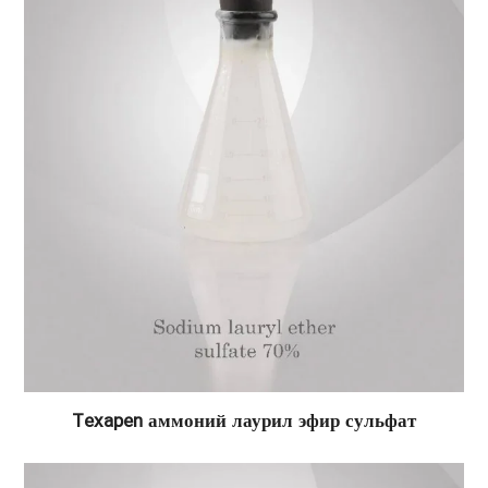
Texapen аммоний лаурил эфир сульфат