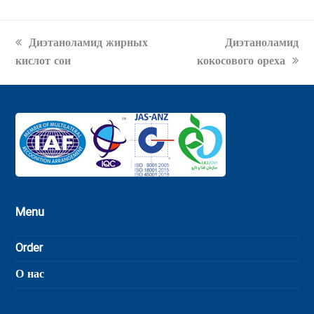
previous
next
Диэтаноламид жирных
Диэтаноламид
post:
post:
кислот сои
кокосового ореха
Menu
Order
О нас