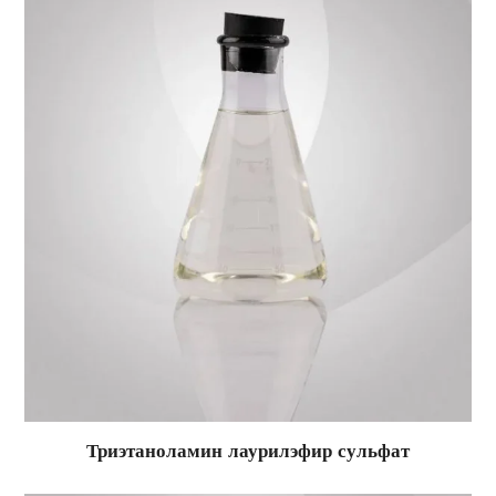
Триэтаноламин лаурилэфир сульфат