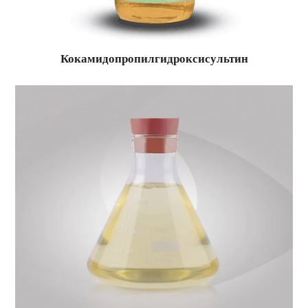
Кокамидопропилгидроксисультин