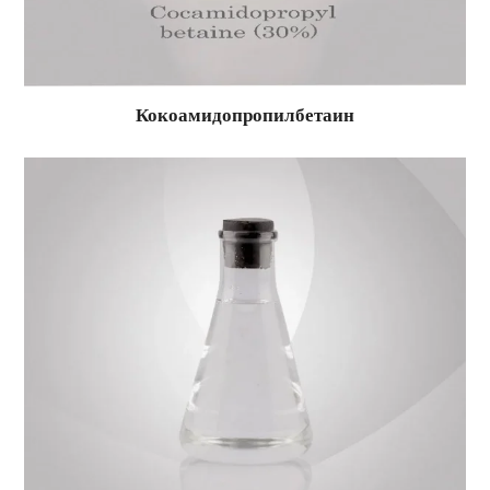
Кокоамидопропилбетаин