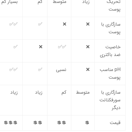
تحریک
زیاد
متوسط
کم
بسیار کم
پوست
سازگاری با
❌
❌
✅
✅✅
پوست
خاصیت
❌
✅✅
❌
✅
ضد باکتری
pH مناسب
❌
نسبی
✅
✅✅
پوست
سازگاری با
متوسط
کم
زیاد
زیاد
سورفکتانت
دیگر
قیمت
💲
💲💲
💲💲
💲💲💲