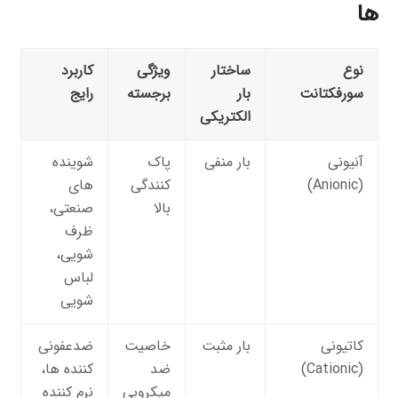
ها
نوع
ساختار
ویژگی
کاربرد
سورفکتانت
بار
برجسته
رایج
الکتریکی
آنیونی
بار منفی
پاک
شوینده
(Anionic)
کنندگی
های
بالا
صنعتی،
ظرف
شویی،
لباس
شویی
کاتیونی
بار مثبت
خاصیت
ضدعفونی
(Cationic)
ضد
کننده ها،
میکروبی
نرم کننده