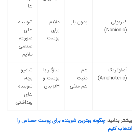
ها
غیریونی
بدون بار
ملایم
شوینده
(Nonionic)
برای
های
پوست
صورت،
صنعتی
ملایم
آمفوتریک
هم
سازگار با
شامپو
(Amphoteric)
مثبت
پوست و
بچه،
هم منفی
pH بدن
شوینده
های
بهداشتی
بیشتر بدانید:
چگونه بهترین شوینده برای پوست حساس را
انتخاب کنیم