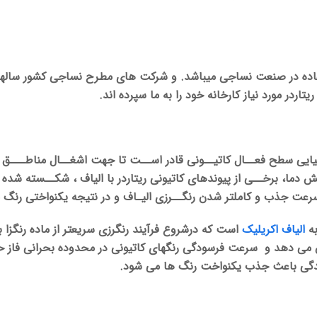
ستفاده در صنعت نساجی میباشد. و شرکت های مطرح نساجی کشور سالها
تاردر مورد نیاز کارخانه خود را به ما سپرده اند.
ایی سطح فعــال کاتیــونی قادر اســت تا جهت اشغــال مناطـــق آن
ایش دما، برخــی از پیوندهای کاتیونی ریتاردر با الیاف ، شکــسته ش
 سرعت جذب و کاملتر شدن رنگــرزی الیـاف و در نتیجه یکنواختی رنگ 
به
الیاف اکریلیک
است که درشروع فرآیند رنگرزی سریعتر از ماده رنگزا
ندگی باعث جذب یکنواخت رنگ ها می شود.