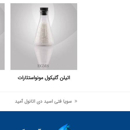
اتیلن گلیکول مونواستئارات
previous
سویا فتی اسید دی اتانول آمید
post: