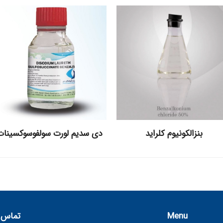
بنزالکونیوم کلراید
دی سدیم لورت سولفوسوکسینات
Menu
تماس ب